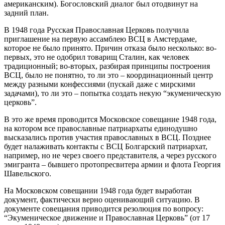
американским). Богословский диалог был отодвинут на
задний план.
В 1948 года Русская Православная Церковь получила
приглашение на первую ассамблею ВСЦ в Амстердаме,
которое не было принято. Причин отказа было несколько: во-
первых, это не одобрил товарищ Сталин, как человек
традиционный; во-вторых, разбирая принципы построения
ВСЦ, было не понятно, то ли это – координационный центр
между разными конфессиями (пускай даже с мирскими
задачами), то ли это – попытка создать некую “экуменическую
церковь”.
В это же время проводится Московское совещание 1948 года,
на котором все православные патриархаты единодушно
высказались против участия православных в ВСЦ. Позднее
будет налаживать контакты с ВСЦ Болгарский патриархат,
например, но не через своего представителя, а через русского
эмигранта – бывшего протопресвитера армии и флота Георгия
Шавельского.
На Московском совещании 1948 года будет выработан
документ, фактически верно оценивающий ситуацию. В
документе совещания приводится резолюция по вопросу:
“Экуменическое движение и Православная Церковь” (от 17