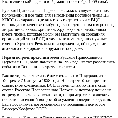
Евангелической Церкви в Германии (в октябре 1959 года).
Русская Православная Церковь оказалась в двусмысленном
положении; и все‑таки для выполнения постановления ЦК
КПСС постарались сделать так, что де встречи с ВЦС
использует в качестве трибуны для свидетельства о вере перед
лицом инославных христиан. Хрущеву было необходимо
иметь людей, которые могли бы выступать на собраниях
организаций типа ВСЦ и там выполнять задания нужные
именно Хрущеву. Речь шла о разоружении, об осуждении
атомного и водородного оружия и так далее.
Первая встреча представителей Русской Православной
Церкви с ВСЦ была намечена на 1957 год, но тут разразились
события в Венгрии – встречу перенесли.
Важно то, что встреча всё же состоялась в Нидерландах в
Ультрехте 7-9 августа 1958 года. На встрече было принято
совместное коммюнике. ВСЦ стремился включить в свой
состав Русскую Православную Церковь и поэтому пошел на
встречу в некоторых позициях и, например, стал включать в
повестки заседаний вопрос об осуждении ядерного оружия.
Была достигнута договорённость о посещении доктором
Виссерт‑Хоофтом СССР.
В докладах Карпова и Васильева (зам. Карпова) в ЦК КПСС