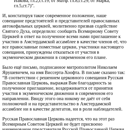
Иакова, гл.2,ст.19; от Матф. гл.8,ст.29; от Марка,
гл.5,ст.7)”.
И, констатируя такое современное положение, наше
совещание предстоятелей и представителей православных
автокефальных церквей, молитвенно призвав содействие
Святого Духа, определило: сообщить Всемирному Совету
Церквей в ответ на полученное всеми нами приглашение к
участию в Амстердамской ассамблее в качестве членов её, что
все православные поместные церкви, участники настоящего
совещания, принуждены отказаться от участия в
экуменическом движении в современном его плане.
Было ещё письмо, подписанное митрополитом Николаем
Ярушевичем, на имя Виссерта‑Хоофта. В письме сказано так:
“В соответствии с решением церковного совещания Русская
Православная Церковь, выражая Вам благодарность за
полученное приглашение, воздерживается от принятия
участия в экуменическом движении в современном его
направлении. Ввиду этого она никому не даёт от себя
полномочий и на представительство в Амстердамской
ассамблее ни в качестве делегатов, ни в роли наблюдателей.
Русская Православная Церковь надеется, что на этот раз
Всемирным Советом Церквей не будет присвоено
наименование представителя Русской Православной Церкви