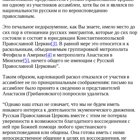
ни одному из участников ассамблеи, хотя бы он и являлся по
национальности русским и по вероисповеданию
православным.
Это печальное недоразумение, как Вы знаете, имело место до
сих пор в отношении русских эмигрантов, которые до сих пор
состояли и состоят в юрисдикции Константинопольской
Православной Церкви
[3]
. В равной мере это относится и к
раскольникам, объединяемым группировкой митрополита
Феофила в Америке
[4]
и митрополита Анастасия в
Мюнхене
[5]
, ничего общего не имеющим с Русской
Православной Церковью”.
Таким образом, карловацкий раскол отказался от участия в
ассамблее не по принципиальным соображениям: письмо на
ассамблее было принято к сведению и представителей
Анастасия (Грибановского) попросили удалиться.
“Однако наш отказ не означает, что мы не будем иметь
никакого интереса к деятельности экуменического движения.
Русская Православная Церковь вместе с этим не потеряла
уверенности в возможности благодатного воссоединения с
ней при Божией помощи любого христианского
вероисповедания или общины. Она готова иметь с ними
непосредственное общение в целях их воссоединения, не