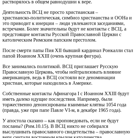
растворялось в общем равнодушии к вере.
Деятельность ВСЦ не просто христианская –
христианско‑политическая, симбиоз христианства и ООНа и
это приводит к инерции – люди увлекаются заседаниями,
встречами. Более значительны будут не контакты с ВСЦ, а
предстоящие контакты Русской Православной Церкви с
католическим Римским папским престолом.
После смерти папы Пия XII бывший кардинал Ронкалли стал
папой Иоанном XXIII (очень крупная фигура).
Все занимались политикой. ВСЦ приглашает Русскую
Православную Церковь, чтобы нейтрализовать влияние
американцев, ведь в ВСЦ состояли все деноминации
христиан, которые находились в Америке.
Собственные контакты Афинагора I с Иоанном XXIII будут
иметь далеко идущие последствия. Например, были
торжественно денонсированы взаимные клятвы 1054 года
(правда, уже при папе Павле VI‑м, в декабре 1965 года).
У апостола сказано – как проповедовать, если не будут
посланы? (Рим.10.15). В ВСЦ никто не собирался
выслушивать православного свидетельства – православную
веру считали восточным крылом католичества.