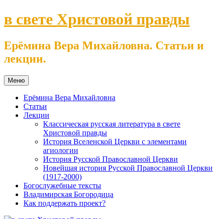
Перейти
в свете Христовой правды
к
содержимому
Ерёмина Вера Михайловна. Статьи и
лекции.
Меню
Ерёмина Вера Михайловна
Статьи
Лекции
Классическая русская литература в свете
Христовой правды
История Вселенской Церкви с элементами
агиологии
История Русской Православной Церкви
Новейшая история Русской Православной Церкви
(1917-2000)
Богослужебные тексты
Владимирская Богородица
Как поддержать проект?