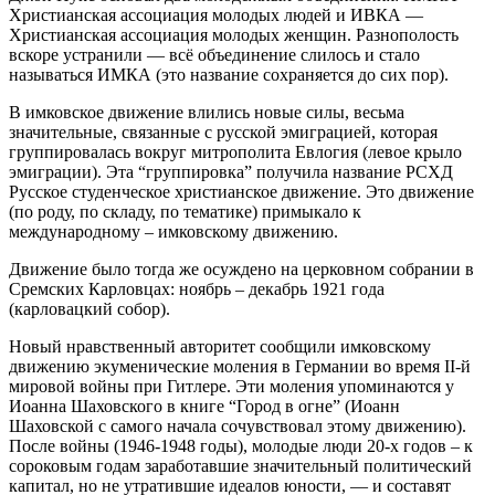
Христианская ассоциация молодых людей и ИВКА —
Христианская ассоциация молодых женщин. Разнополость
вскоре устранили — всё объединение слилось и стало
называться ИМКА (это название сохраняется до сих пор).
В имковское движение влились новые силы, весьма
значительные, связанные с русской эмиграцией, которая
группировалась вокруг митрополита Евлогия (левое крыло
эмиграции). Эта “группировка” получила название РСХД
Русское студенческое христианское движение. Это движение
(по роду, по складу, по тематике) примыкало к
международному – имковскому движению.
Движение было тогда же осуждено на церковном собрании в
Сремских Карловцах: ноябрь – декабрь 1921 года
(карловацкий собор).
Новый нравственный авторитет сообщили имковскому
движению экуменические моления в Германии во время II‑й
мировой войны при Гитлере. Эти моления упоминаются у
Иоанна Шаховского в книге “Город в огне” (Иоанн
Шаховской с самого начала сочувствовал этому движению).
После войны (1946-1948 годы), молодые люди 20‑х годов – к
сороковым годам заработавшие значительный политический
капитал, но не утратившие идеалов юности, — и составят