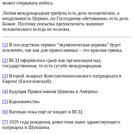
может открывать небеса.
Любая международная трибуна есть дело человеческое, а
неодолимость Церкви, по Господнему обетованию, есть дело
Божие. Поэтому попытка преувеличить значение
человеческого всегда не полезна.
[1]
В последствии термин “экуменическая церковь” будет
исключён, так как для православных – это красная тряпка.
[2]
ВСЦ оформилось сразу как организация над
государственная, то есть сугубо международная.
[3]
Второй экзархат Константинопольского патриархата в
Европе (Евлогиевский).
[4]
Будущая Православная Церковь в Америке.
[5]
Карловачество.
[6]
Ватикан пока ещё не входит в ВСЦ.
[7]
1929 года рождения, ровестник ныне здравствующего
патриарха и Шукшина.