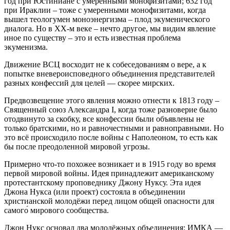
год при Юстиниане с умеренными монофизитами; 632 год
при Ираклии – тоже с умеренными монофизитами, когда
вышел теологумен моноэнергизма – плод экуменического
диалога. Но в XX‑м веке – нечто другое, мы видим явление
иное по существу – это и есть известная проблема
экуменизма.
Движение ВСЦ восходит не к собеседованиям о вере, а к
попытке вневероисповедного объединения представителей
разных конфессий для целей — скорее мирских.
Предвозвещение этого явления можно отнести к 1813 году –
Священный союз Александра I, когда тоже разноверие было
отодвинуто за скобку, все конфессии были объявлены не
только братскими, но и равночестными и равноправными. Но
это всё происходило после войны с Наполеоном, то есть как
бы после преодоленной мировой угрозы.
Примерно что‑то похожее возникает и в 1915 году во время
первой мировой войны. Идея принадлежит американскому
протестантскому проповеднику Джону Нуксу. Эта идея
Джона Нукса (или проект) состояла в объединении
христианской молодёжи перед лицом общей опасности для
самого́ мирового сообщества.
Джон Нукс основал два молодёжных объединения: ИМКА —