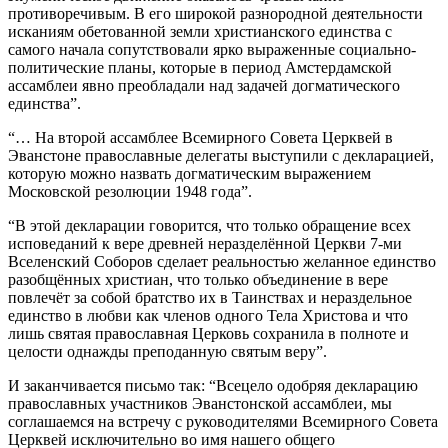
противоречивым. В его широкой разнородной деятельности
исканиям обетованной земли христианского единства с
самого начала сопутствовали ярко выраженные социально-
политические планы, которые в период Амстердамской
ассамблеи явно преобладали над задачей догматического
единства”.
“… На второй ассамблее Всемирного Совета Церквей в
Эванстоне православные делегаты выступили с декларацией,
которую можно назвать догматическим выражением
Московской резолюции 1948 года”.
“В этой декларации говорится, что только обращение всех
исповеданий к вере древней неразделённой Церкви 7‑ми
Вселенский Соборов сделает реальностью желанное единство
разобщённых христиан, что только объединение в вере
повлечёт за собой братство их в Таинствах и нераздельное
единство в любви как членов одного Тела Христова и что
лишь святая православная Церковь сохранила в полноте и
целости однажды преподанную святым веру”.
И заканчивается письмо так: “Всецело одобряя декларацию
православных участников Эванстонской ассамблеи, мы
соглашаемся на встречу с руководителями Всемирного Совета
Церквей исключительно во имя нашего общего