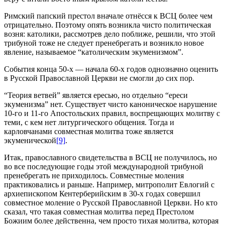
Римский папский престол вначале отнёсся к ВСЦ более чем
отрицательно. Поэтому опять возникла чисто политическая
возня: католики, рассмотрев дело поближе, решили, что этой
трибуной тоже не следует пренебрегать и возникло новое
явление, называемое “католическим экуменизмом”.
События конца 50‑х — начала 60‑х годов однозначно оценить
в Русской Православной Церкви не смогли до сих пор.
“Теория ветвей” является ересью, но отдельно “ереси
экуменизма” нет. Существует чисто каноническое нарушение
10‑го и 11‑го Апостольских правил, воспрещающих молитву с
теми, с кем нет литургического общения. Тогда и
карловчанами совместная молитва тоже является
экуменической
[9]
.
Итак, православного свидетельства в ВСЦ не получилось, но
во все последующие годы этой международной трибуной
пренебрегать не приходилось. Совместные моления
практиковались и раньше. Например, митрополит Евлогий с
архиепископом Кентерберийским в 30‑х годах совершил
совместное моление о Русской Православной Церкви. Но кто
сказал, что такая совместная молитва перед Престолом
Божиим более действенна, чем просто тихая молитва, которая