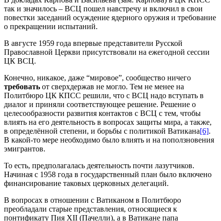
так и значилось – ВСЦ пошел навстречу и включил в свои
повестки заседаний осуждение ядерного оружия и требование
о прекращении испытаний.
В августе 1959 года впервые представители Русской
Православной Церкви присутствовали на ежегодной сессии
ЦК ВСЦ.
Конечно, никакое, даже “мировое”, сообщество ничего
требовать
от сверхдержав не могло. Тем не менее на
Политбюро ЦК КПСС решили, что с ВСЦ надо вступать в
диалог и приняли соответствующее решение. Решение о
целесообразности развития контактов с ВСЦ с тем, чтобы
влиять на его деятельность в вопросах защиты мира, а также,
в определённой степени, и борьбы с политикой Ватикана
[6]
.
В какой‑то мере необходимо было влиять и на поползновения
эмигрантов.
То есть, предполагалась деятельность почти лазутчиков.
Начиная с 1958 года в государственный план было включено
финансирование таковых церковных делегаций.
В вопросах в отношении с Ватиканом в Политбюро
преобладали старые представления, относящиеся к
понтификату Пия XII (Пачелли), а в Ватикане папа