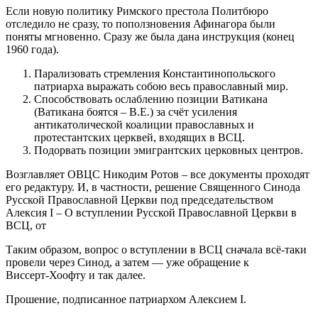
Если новую политику Римского престола Политбюро
отследило не сразу, то поползновения Афинагора были
поняты мгновенно. Сразу же была дана инструкция (конец
1960 года).
Парализовать стремления Константинопольского
патриарха выражать собою весь православный мир.
Способствовать ослаблению позиции Ватикана
(Ватикана боятся – В.Е.) за счёт усиления
антикатолической коалиции православных и
протестантских церквей, входящих в ВСЦ.
Подорвать позиции эмигрантских церковных центров.
Возглавляет ОВЦС Никодим Ротов – все документы проходят
его редактуру. И, в частности, решение Священного Синода
Русской Православной Церкви под председательством
Алексия I – О вступлении Русской Православной Церкви в
ВСЦ, от
Таким образом, вопрос о вступлении в ВСЦ сначала всё-таки
провели через Синод, а затем — уже обращение к
Виссерт‑Хоофту и так далее.
Прошение, подписанное патриархом Алексием I.