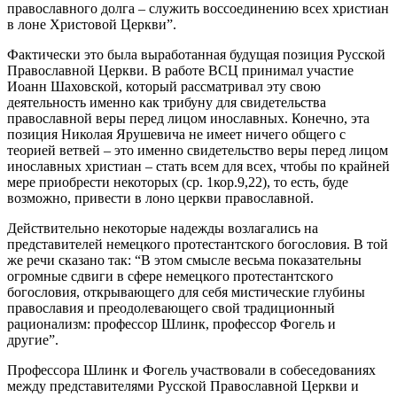
православного долга – служить воссоединению всех христиан
в лоне Христовой Церкви”.
Фактически это была выработанная будущая позиция Русской
Православной Церкви. В работе ВСЦ принимал участие
Иоанн Шаховской, который рассматривал эту свою
деятельность именно как трибуну для свидетельства
православной веры перед лицом инославных. Конечно, эта
позиция Николая Ярушевича не имеет ничего общего с
теорией ветвей – это именно свидетельство веры перед лицом
инославных христиан – стать всем для всех, чтобы по крайней
мере приобрести некоторых (ср. 1кор.9,22), то есть, буде
возможно, привести в лоно церкви православной.
Действительно некоторые надежды возлагались на
представителей немецкого протестантского богословия. В той
же речи сказано так: “В этом смысле весьма показательны
огромные сдвиги в сфере немецкого протестантского
богословия, открывающего для себя мистические глубины
православия и преодолевающего свой традиционный
рационализм: профессор Шлинк, профессор Фогель и
другие”.
Профессора Шлинк и Фогель участвовали в собеседованиях
между представителями Русской Православной Церкви и