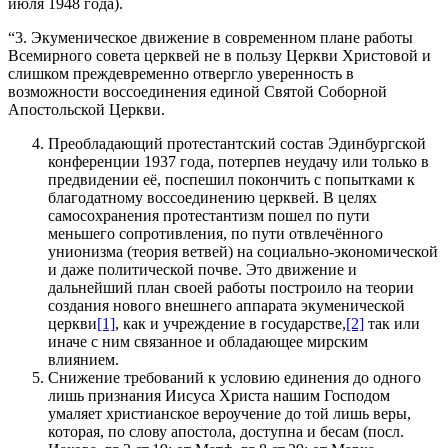
июля 1948 года).
“3. Экуменическое движение в современном плане работы
Всемирного совета церквей не в пользу Церкви Христовой и
слишком преждевременно отвергло уверенность в
возможности воссоединения единой Святой Соборной
Апостольской Церкви.
Преобладающий протестантский состав Эдинбургской
конференции 1937 года, потерпев неудачу или только в
предвидении её, поспешил покончить с попытками к
благодатному воссоединению церквей. В целях
самосохранения протестантизм пошел по пути
меньшего сопротивления, по пути отвлечённого
унионизма (теория ветвей) на социально-экономической
и даже политической почве. Это движение и
дальнейший план своей работы построило на теории
создания нового внешнего аппарата экуменической
церкви
[1]
, как и учреждение в государстве,
[2]
так или
иначе с ним связанное и обладающее мирским
влиянием.
Снижение требований к условию единения до одного
лишь признания Иисуса Христа нашим Господом
умаляет христианское вероучение до той лишь веры,
которая, по слову апостола, доступна и бесам (посл.