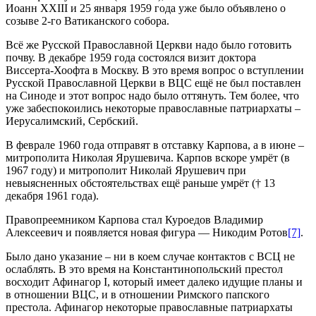
Иоанн XXIII и 25 января 1959 года уже было объявлено о
созыве 2‑го Ватиканского собора.
Всё же Русской Православной Церкви надо было готовить
почву. В декабре 1959 года состоялся визит доктора
Виссерта‑Хоофта в Москву. В это время вопрос о вступлении
Русской Православной Церкви в ВЦС ещё не был поставлен
на Синоде и этот вопрос надо было оттянуть. Тем более, что
уже забеспокоились некоторые православные патриархаты –
Иерусалимский, Сербский.
В феврале 1960 года отправят в отставку Карпова, а в июне –
митрополита Николая Ярушевича. Карпов вскоре умрёт (в
1967 году) и митрополит Николай Ярушевич при
невыясненных обстоятельствах ещё раньше умрёт († 13
декабря 1961 года).
Правопреемником Карпова стал Куроедов Владимир
Алексеевич и появляется новая фигура — Никодим Ротов
[7]
.
Было дано указание – ни в коем случае контактов с ВСЦ не
ослаблять. В это время на Константинопольский престол
восходит Афинагор I, который имеет далеко идущие планы и
в отношении ВЦС, и в отношении Римского папского
престола. Афинагор некоторые православные патриархаты