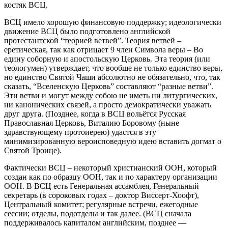
костяк ВСЦ.
ВСЦ имело хорошую финансовую поддержку; идеологически
движение ВСЦ было подготовлено английской
протестантской “теорией ветвей”. Теория ветвей –
еретическая, так как отрицает 9 член Символа веры – Во
едину соборную и апостольскую Церковь. Эта теория (или
теологумен) утверждает, что вообще не только единство веры,
но единство Святой Чаши абсолютно не обязательно, что, так
сказать, “Вселенскую Церковь” составляют “разные ветви”.
Эти ветви и могут между собою не иметь ни литургических,
ни канонических связей, а просто демократически уважать
друг друга. (Позднее, когда в ВСЦ вольётся Русская
Православная Церковь, Виталию Боровому (ныне
здравствующему протоиерею) удастся в эту
минимизированную вероисповедную идею вставить догмат о
Святой Троице).
Фактически ВСЦ – некоторый христианский ООН, который
создан как по образцу ООН, так и по характеру организации
ООН. В ВСЦ есть Генеральная ассамблея, Генеральный
секретарь (в сороковых годах – доктор Виссерт‑Хоофт),
Центральный комитет; регулярные встречи, ежегодные
сессии; отделы, подотделы и так далее. (ВСЦ сначала
поддерживалось капиталом английским, позднее —