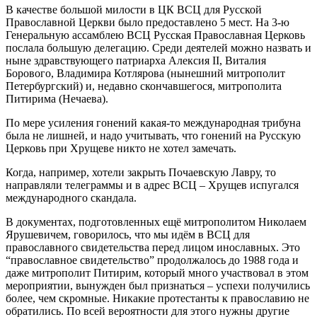
В качестве большой милости в ЦК ВСЦ для Русской
Православной Церкви было предоставлено 5 мест. На 3‑ю
Генеральную ассамблею ВСЦ Русская Православная Церковь
послала большую делегацию. Среди деятелей можно назвать и
ныне здравствующего патриарха Алексия II, Виталия
Борового, Владимира Котлярова (нынешний митрополит
Петербургский) и, недавно скончавшегося, митрополита
Питирима (Нечаева).
По мере усиления гонений какая‑то международная трибуна
была не лишней, и надо учитывать, что гонений на Русскую
Церковь при Хрущеве никто не хотел замечать.
Когда, например, хотели закрыть Почаевскую Лавру, то
направляли телеграммы и в адрес ВСЦ – Хрущев испугался
международного скандала.
В документах, подготовленных ещё митрополитом Николаем
Ярушевичем, говорилось, что мы идём в ВСЦ для
православного свидетельства перед лицом инославных. Это
“православное свидетельство” продолжалось до 1988 года и
даже митрополит Питирим, который много участвовал в этом
мероприятии, вынужден был признаться – успехи получились
более, чем скромные. Никакие протестанты к православию не
обратились. По всей вероятности для этого нужны другие