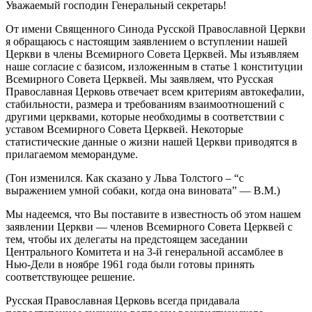
Уважаемый господин Генеральный секретарь!
От имени Священного Синода Русской Православной Церкви
я обращаюсь с настоящим заявлением о вступлении нашей
Церкви в члены Всемирного Совета Церквей. Мы изъявляем
наше согласие с базисом, изложенным в статье 1 конституции
Всемирного Совета Церквей. Мы заявляем, что Русская
Православная Церковь отвечает всем критериям автокефалии,
стабильности, размера и требованиям взаимоотношений с
другими церквами, которые необходимы в соответствии с
уставом Всемирного Совета Церквей. Некоторые
статистические данные о жизни нашей Церкви приводятся в
прилагаемом меморандуме.
(Тон изменился. Как сказано у Льва Толстого – “с
выражением умной собаки, когда она виновата” — В.М.)
Мы надеемся, что Вы поставите в известность об этом нашем
заявлении Церкви — членов Всемирного Совета Церквей с
тем, чтобы их делегаты на предстоящем заседании
Центрального Комитета и на 3‑й генеральной ассамблее в
Нью‑Дели в ноябре 1961 года были готовы принять
соответствующее решение.
Русская Православная Церковь всегда придавала