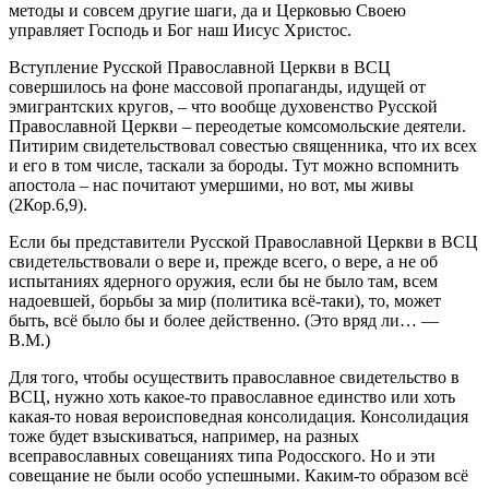
методы и совсем другие шаги, да и Церковью Своею
управляет Господь и Бог наш Иисус Христос.
Вступление Русской Православной Церкви в ВСЦ
совершилось на фоне массовой пропаганды, идущей от
эмигрантских кругов, – что вообще духовенство Русской
Православной Церкви – переодетые комсомольские деятели.
Питирим свидетельствовал совестью священника, что их всех
и его в том числе, таскали за бороды. Тут можно вспомнить
апостола – нас почитают умершими, но вот, мы живы
(2Кор.6,9).
Если бы представители Русской Православной Церкви в ВСЦ
свидетельствовали о вере и, прежде всего, о вере, а не об
испытаниях ядерного оружия, если бы не было там, всем
надоевшей, борьбы за мир (политика всё‑таки), то, может
быть, всё было бы и более действенно. (Это вряд ли… —
В.М.)
Для того, чтобы осуществить православное свидетельство в
ВСЦ, нужно хоть какое‑то православное единство или хоть
какая‑то новая вероисповедная консолидация. Консолидация
тоже будет взыскиваться, например, на разных
всеправославных совещаниях типа Родосского. Но и эти
совещание не были особо успешными. Каким‑то образом всё