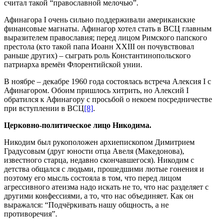
считал такой “православной мелочью”.
Афинагора I очень сильно поддерживали американские
финансовые магнаты. Афинагор хотел стать в ВСЦ главным
выразителем православия; перед лицом Римского папского
престола (кто такой папа Иоанн XXIII он почувствовал
раньше других) – сыграть роль Константинопольского
патриарха времён Флорентийской унии.
В ноябре – декабре 1960 года состоялась встреча Алексия I с
Афинагором. Обоим пришлось хитрить, но Алексий I
обратился к Афинагору с просьбой о некоем посредничестве
при вступлении в ВСЦ
[8]
.
Церковно-политическое лицо Никодима.
Никодим был рукоположен архиепископом Димитрием
Градусовым (друг юности отца Авеля (Македонова),
известного старца, недавно скончавшегося). Никодим с
детства общался с людьми, прошедшими лютые гонения и
поэтому его мысль состояла в том, что перед лицом
агрессивного атеизма надо искать не то, что нас разделяет с
другими конфессиями, а то, что нас объединяет. Как он
выражался: “Подчёркивать нашу общность, а не
противоречия”.