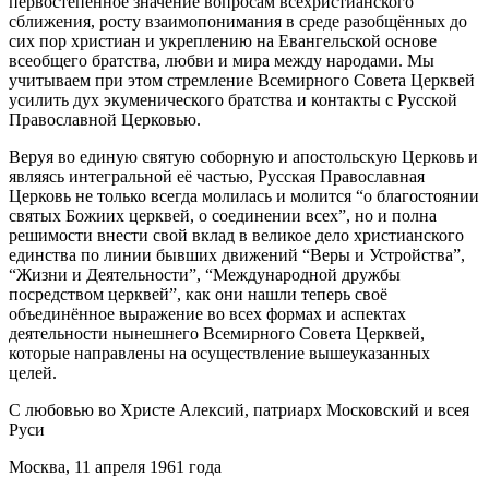
первостепенное значение вопросам всехристианского
сближения, росту взаимопонимания в среде разобщённых до
сих пор христиан и укреплению на Евангельской основе
всеобщего братства, любви и мира между народами. Мы
учитываем при этом стремление Всемирного Совета Церквей
усилить дух экуменического братства и контакты с Русской
Православной Церковью.
Веруя во единую святую соборную и апостольскую Церковь и
являясь интегральной её частью, Русская Православная
Церковь не только всегда молилась и молится “о благостоянии
святых Божиих церквей, о соединении всех”, но и полна
решимости внести свой вклад в великое дело христианского
единства по линии бывших движений “Веры и Устройства”,
“Жизни и Деятельности”, “Международной дружбы
посредством церквей”, как они нашли теперь своё
объединённое выражение во всех формах и аспектах
деятельности нынешнего Всемирного Совета Церквей,
которые направлены на осуществление вышеуказанных
целей.
С любовью во Христе Алексий, патриарх Московский и всея
Руси
Москва, 11 апреля 1961 года