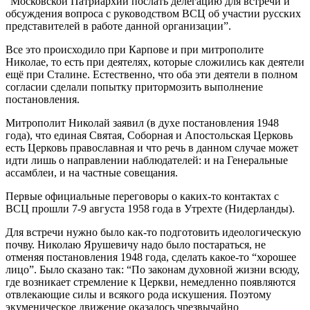
“Московской Патриархии послать делегацию для встречи и
обсуждения вопроса с руководством ВСЦ об участии русских
представителей в работе данной организации”.
Все это происходило при Карпове и при митрополите
Николае, то есть при деятелях, которые сложились как деятели
ещё при Сталине. Естественно, что оба эти деятели в полном
согласии сделали попытку притормозить выполнение
постановления.
Митрополит Николай заявил (в духе постановления 1948
года), что единая Святая, Соборная и Апостольская Церковь
есть Церковь православная и что речь в данном случае может
идти лишь о направлении наблюдателей: и на Генеральные
ассамблеи, и на частные совещания.
Первые официальные переговоры о каких‑то контактах с
ВСЦ прошли 7-9 августа 1958 года в Утрехте (Нидерланды).
Для встречи нужно было как‑то подготовить идеологическую
почву. Николаю Ярушевичу надо было постараться, не
отменяя постановления 1948 года, сделать какое‑то “хорошее
лицо”. Было сказано так: “По законам духовной жизни всюду,
где возникает стремление к Церкви, немедленно появляются
отвлекающие силы и всякого рода искушения. Поэтому
экуменическое движение оказалось чрезвычайно