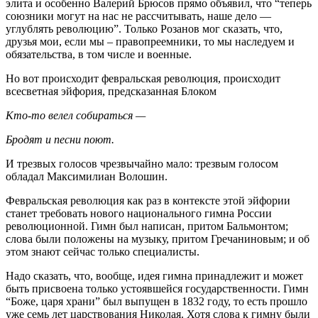
элита и особенно Валерий Брюсов прямо объявил, что “теперь
союзники могут на нас не рассчитывать, наше дело —
углублять революцию”. Только Розанов мог сказать, что,
друзья мои, если мы – правопреемники, то мы наследуем и
обязательства, в том числе и военные.
Но вот происходит февральская революция, происходит
всесветная эйфория, предсказанная Блоком
Кто-то велел собираться —
Бродят и песни поют.
И трезвых голосов чрезвычайно мало: трезвым голосом
обладал Максимилиан Волошин.
Февральская революция как раз в контексте этой эйфории
станет требовать нового национального гимна России
революционной. Гимн был написан, притом Бальмонтом;
слова были положены на музыку, притом Гречаниновым; и об
этом знают сейчас только специалисты.
Надо сказать, что, вообще, идея гимна принадлежит и может
быть присвоена только устоявшейся государственности. Гимн
“Боже, царя храни” был выпущен в 1832 году, то есть прошло
уже семь лет царствования Николая. Хотя слова к гимну были