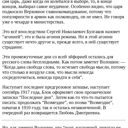
сам царь. Даже когда он колебался в выборе, то, в конце
концов, выбирал самое неудачное. Особенно видно, что царя
подкосило Верховное главнокомандование, потому что
популярности в армии как полководец, он не имел. Не говоря
уже о чехарде в министерствах.
Это всё впоследствии Сергей Николаевич Булгаков назовет
“агонией”; это и была агония режима. Но в этой агонии
существует нечто другое и, прежде всего, в ней существует
страдание.
Эти промежуточные дни со всей эйфорией остались для
русского слова бесплодными. Как потом заметит Волошин: —
“Когда дана свобода слова, то исчезает свобода мысли, потому
что столько в воздухе слов, что мысли некогда
сосредоточиться, некогда придти в себя”.
Наступает последнее предгрозовое затишье, наступает
сентябрь 1917 года, Блок оформляет свои прозаические
записки “Последние дни”. Затем как-то что-то пытается
писать: продолжать “Возмездие”, но поэма “Возмездие”,
начатая в 1910 году, так и осталась незаконченной. В
очередной раз возвращается Любовь Дмитриевна.
Но, как заметит Волошин, что “поэт, настоящий, никогда не