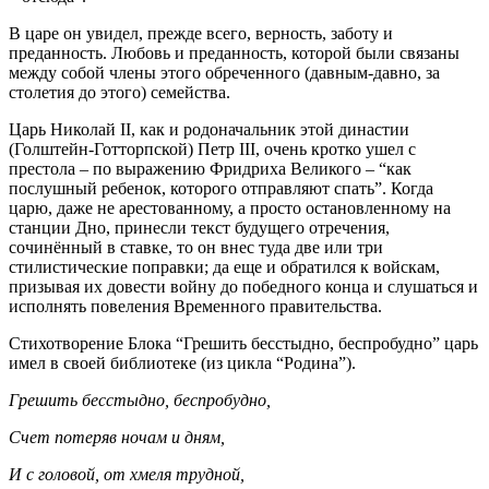
В царе он увидел, прежде всего, верность, заботу и
преданность. Любовь и преданность, которой были связаны
между собой члены этого обреченного (давным‑давно, за
столетия до этого) семейства.
Царь Николай II, как и родоначальник этой династии
(Голштейн‑Готторпской) Петр III, очень кротко ушел с
престола – по выражению Фридриха Великого – “как
послушный ребенок, которого отправляют спать”. Когда
царю, даже не арестованному, а просто остановленному на
станции Дно, принесли текст будущего отречения,
сочинённый в ставке, то он внес туда две или три
стилистические поправки; да еще и обратился к войскам,
призывая их довести войну до победного конца и слушаться и
исполнять повеления Временного правительства.
Стихотворение Блока “Грешить бесстыдно, беспробудно” царь
имел в своей библиотеке (из цикла “Родина”).
Грешить бесстыдно, беспробудно,
Счет потеряв ночам и дням,
И с головой, от хмеля трудной,