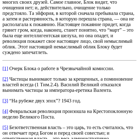
многих своих друзей. Самое главное, Блок видит, что
очищения нет; и, действительно, очищение только
предстояло. Та эйфория, в которой сначала пребывала страна,
а затем и растерянность, в которую перешла страна, — она не
располагала к покаянию. Настоящее покаяние придет, когда
грянет гром, когда, наконец, станет понятно, что “март” – это
была еще интеллигентская шелуха, но она опадет, и
революция покажет свое настоящее лицо, свой немыслимый
облик. Этот настоящий немыслимый облик Блоку будет
суждено запечатлеть.
[1]
Очерк Блока о работе в Чрезвычайной комиссии.
[2]
Частицы вынимают только за крещенных, а поминовение
властей всегда (1 Тим.2.4). Василий Великий отказался
вынимать частицы за императора‑еретика Валента.
[3]
“На рубеже двух эпох”? 1943 год.
[4]
Февральская революция произошла на Крестопоклонную
неделю Великого Поста.
[5]
Безответственная власть – это царь, то есть считалось, что
он отвечает пред Богом и перед своей совестью; и
ответственная власть – это весь административно-