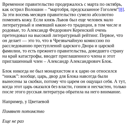
Временное правительство продержалось с марта по октябрь,
как острил Волошин – “мартобря, предсказанное Гоголем”
[8]
.
За эти восемь месяцев правительство сумело абсолютно
поменять кожу. Если князь Львов был еще человек мало
литературный и имевший какие-то традиции, в том числе и
родовые, то Александр Федорович Керенский очень
претендовал на высокий литературный рейтинг. Первое, что
он делает — это то, что в Чрезвычайную комиссию по
расследованию преступлений царского Двора и царской
фамилии, то есть прежнего правительства, доведшего страну
на край катастрофы, вводит приглашенного члена и этот
приглашенный член – Александр Александрович Блок.
Блок никогда не был монархистом и к царю он относился
“никак”: вообще, царь, двор для Блока навсегда были
вынесены за скобки, потому что царем он ощущал себя. А тут,
когда этот царь оказался без власти, гоним и несчастен, только
после этого русская литература обратила на него внимание.
Например, у Цветаевой
Помянет потомство
Еще не раз