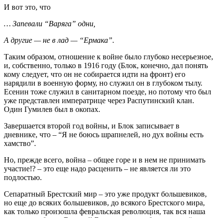
И вот это, что
… Запевали “Варяга” одни,
А другие — не в лад — “Ермака”.
Таким образом, отношение к войне было глубоко несерьезное,
и, собственно, только в 1916 году (Блок, конечно, дал понять
кому следует, что он не собирается идти на фронт) его
нарядили в военную форму, но служил он в глубоком тылу.
Есенин тоже служил в санитарном поезде, но потому что был
уже представлен императрице через Распутинский клан.
Один Гумилев был в окопах.
Завершается второй год войны, и Блок записывает в
дневнике, что – “Я не боюсь шрапнелей, но дух войны есть
хамство”.
Но, прежде всего, война – общее горе и в нем не принимать
участие!? – это еще надо расценить – не является ли это
подлостью.
Сепаратный Брестский мир – это уже продукт большевиков,
но еще до всяких большевиков, до всякого Брестского мира,
как только произошла февральская революция, так вся наша