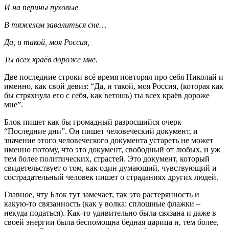
И на перины пуховые
В тяжелом завалиться сне…
Да, и такой, моя Россия,
Ты всех краёв дороже мне.
Две последние строки всё время повторял про себя Николай и
именно, как свой девиз: “Да, и такой, моя Россия, (которая как
бы стряхнула его с себя, как ветошь) ты всех краёв дороже
мне”.
Блок пишет как бы громадный разросшийся очерк
“Последние дни”. Он пишет человеческий документ, и
значение этого человеческого документа устареть не может
именно потому, что это документ, свободный от любых, и уж
тем более политических, страстей. Это документ, который
свидетельствует о том, как один думающий, чувствующий и
сострадательный человек пишет о страданиях других людей.
Главное, чту Блок тут замечает, так это растерянность и
какую-то связанность (как у волка: сплошные флажки –
некуда податься). Как-то удивительно была связана и даже в
своей энергии была беспомощна бедная царица и, тем более,