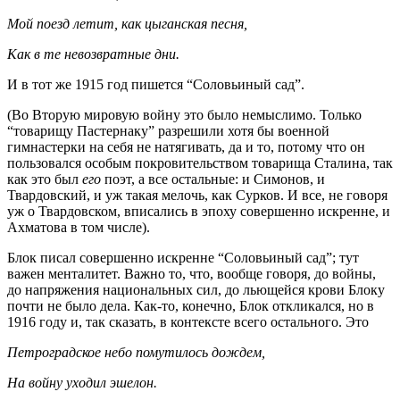
Мой поезд летит, как цыганская песня,
Как в те невозвратные дни.
И в тот же 1915 год пишется “Соловьиный сад”.
(Во Вторую мировую войну это было немыслимо. Только
“товарищу Пастернаку” разрешили хотя бы военной
гимнастерки на себя не натягивать, да и то, потому что он
пользовался особым покровительством товарища Сталина, так
как это был
его
поэт, а все остальные: и Симонов, и
Твардовский, и уж такая мелочь, как Сурков. И все, не говоря
уж о Твардовском, вписались в эпоху совершенно искренне, и
Ахматова в том числе).
Блок писал совершенно искренне “Соловьиный сад”; тут
важен менталитет. Важно то, что, вообще говоря, до войны,
до напряжения национальных сил, до льющейся крови Блоку
почти не было дела. Как-то, конечно, Блок откликался, но в
1916 году и, так сказать, в контексте всего остального. Это
Петроградское небо помутилось дождем,
На войну уходил эшелон.