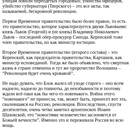
улицам ловили переодетых городовых; убийства офицеров,
убийство губернатора (Тверского) – это все акты, так
называемой, бескровной революции.
Первое Временное правительство было более правое, то есть
это правительство, которое характеризуется двумя Львовыми:
князь Львов (Георгий) и (не князь) Владимир Николаевич
Львов – последний обер-прокурор Синода. Керенский тоже
член правительства, но как министр юстиции.
Второе Временное правительство (второго состава) – это
Керенский, как председатель правительства, Карташов, как
министр исповеданий. Тогда же было объявлено, что смертная
казнь в стране отменена и тут же пророчество Волошина –
“Революция будет очень кровавой”.
Не надо думать, что Блок жалел об уходе старого – оно всем
надоело, надоело до тошноты, до неизбывности и поэтому
ждали всё-таки как бы чего‑то новенького. Война этого
“новенького” не принесла, так, может быть, принесет вот эта,
свалившаяся на Россию, революция. Впоследствии, спустя
десятилетия, очень четко заметил архиепископ Иоанн
Шаховской, что “новостями человечество заслоняется от
Божьей вечности”. Именно это и переживала Россия во всю
мощь.