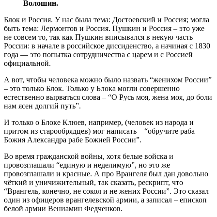
Волошин.
Блок и Россия. У нас была тема: Достоевский и Россия; могла
быть тема: Лермонтов и Россия. Пушкин и Россия – это уже
не совсем то, так как Пушкин вписывался в некую часть
России: в начале в российское диссиденство, а начиная с 1830
года — это попытка сотрудничества с царем и с Россией
официальной.
А вот, чтобы человека можно было назвать “женихом России”
– это только Блок. Только у Блока могли совершенно
естественно вырваться слова – “О Русь моя, жена моя, до боли
нам ясен долгий путь”.
И только о Блоке Клюев, например, (человек из народа и
притом из старообрядцев) мог написать – “обручите раба
Божия Александра рабе Божией России”.
Во время гражданской войны, хотя белые войска и
провозглашали “единую и неделимую”, но это же
провозглашали и красные. А про Врангеля был дан довольно
чёткий и уничижительный, так сказать, рескрипт, что
“Врангель, конечно, не сокол и не жених России”. Это сказал
один из офицеров врангелевской армии, а записал – епископ
белой армии Вениамин Федченков.