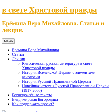
Перейти
в свете Христовой правды
к
содержимому
Ерёмина Вера Михайловна. Статьи и
лекции.
Меню
Ерёмина Вера Михайловна
Статьи
Лекции
Классическая русская литература в свете
Христовой правды
История Вселенской Церкви с элементами
агиологии
История Русской Православной Церкви
Новейшая история Русской Православной Церкви
(1917-2000)
Богослужебные тексты
Владимирская Богородица
Как поддержать проект?