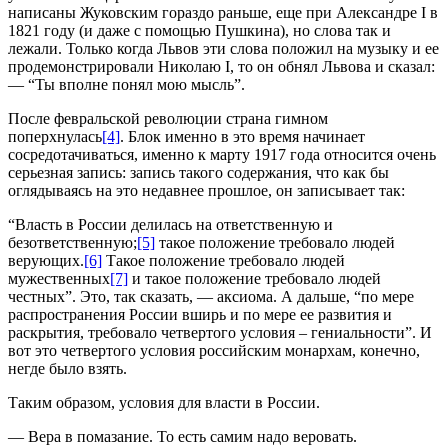
написаны Жуковским гораздо раньше, еще при Александре I в
1821 году (и даже с помощью Пушкина), но слова так и
лежали. Только когда Львов эти слова положил на музыку и ее
продемонстрировали Николаю I, то он обнял Львова и сказал:
— “Ты вполне понял мою мысль”.
После февральской революции страна гимном
поперхнулась
[4]
. Блок именно в это время начинает
сосредотачиваться, именно к марту 1917 года относится очень
серьезная запись: запись такого содержания, что как бы
оглядываясь на это недавнее прошлое, он записывает так:
“Власть в России делилась на ответственную и
безответственную;
[5]
такое положение требовало людей
верующих.
[6]
Такое положение требовало людей
мужественных
[7]
и такое положение требовало людей
честных”. Это, так сказать, — аксиома. А дальше, “по мере
распространения России вширь и по мере ее развития и
раскрытия, требовало четвертого условия – гениальности”. И
вот это четвертого условия российским монархам, конечно,
негде было взять.
Таким образом, условия для власти в России.
— Вера в помазание. То есть самим надо веровать.