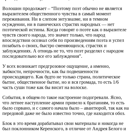
Волошин продолжает – “Поэтому поэт обычно не является
выразителем общественного чувства в самый момент
переживания. Ни в слепом энтузиазме, ни в темном
осуждении, ни в панических страстях народных — нет
поэтической истины. Когда говорят о поэте как о выразителе
чувств своего народа, это значит только, что народ
впоследствии осознал себя по произведениям поэта и успел
позабыть о своих, быстро сменяющихся, страстях и
заблуждениях. А отнюдь не то, что поэт разделял с народом
последовательно все его заблуждения”.
У всех возникает предгрозовое ощущение, а именно,
зыбкости, непрочности, как бы подвешенности
происходящего. Как будто не только страна, политическое
бытие, общественное бытие, но и вся громада, то есть 1/6
часть суши тоже как бы висит на волоске.
События, в общем-то такое настроение подогревали. Ясно,
что летнее наступление армии привело к братаниям, то есть
было сорвано, и с самого начала было – авантюрой, так как на
передовой даже не было известно точно, где находится обоз.
Блок в это время дорабатывал свои материалы и никогда не
был поклонником Керенского, в отличие от Андрея Белого и