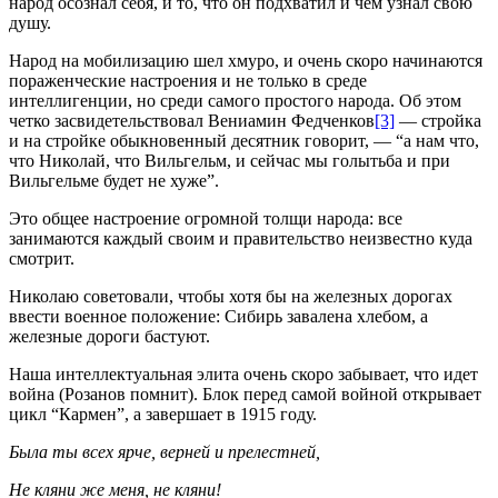
народ осознал себя, и то, что он подхватил и чём узнал свою
душу.
Народ на мобилизацию шел хмуро, и очень скоро начинаются
пораженческие настроения и не только в среде
интеллигенции, но среди самого простого народа. Об этом
четко засвидетельствовал Вениамин Федченков
[3]
— стройка
и на стройке обыкновенный десятник говорит, — “а нам что,
что Николай, что Вильгельм, и сейчас мы голытьба и при
Вильгельме будет не хуже”.
Это общее настроение огромной толщи народа: все
занимаются каждый своим и правительство неизвестно куда
смотрит.
Николаю советовали, чтобы хотя бы на железных дорогах
ввести военное положение: Сибирь завалена хлебом, а
железные дороги бастуют.
Наша интеллектуальная элита очень скоро забывает, что идет
война (Розанов помнит). Блок перед самой войной открывает
цикл “Кармен”, а завершает в 1915 году.
Была ты всех ярче, верней и прелестней,
Не кляни же меня, не кляни!