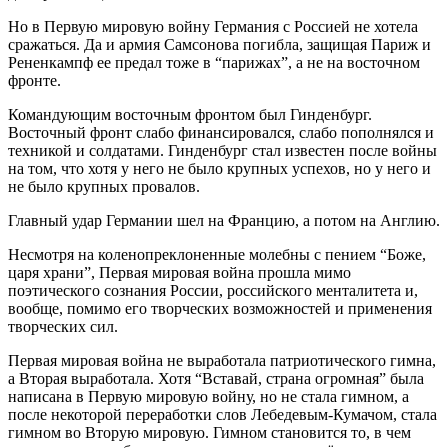
Но в Первую мировую войну Германия с Россией не хотела
сражаться. Да и армия Самсонова погибла, защищая Париж и
Рененкампф ее предал тоже в “парижах”, а не на восточном
фронте.
Командующим восточным фронтом был Гинденбург.
Восточный фронт слабо финансировался, слабо пополнялся и
техникой и солдатами. Гинденбург стал известен после войны
на том, что хотя у него не было крупных успехов, но у него и
не было крупных провалов.
Главный удар Германии шел на Францию, а потом на Англию.
Несмотря на коленопреклоненные молебны с пением “Боже,
царя храни”, Первая мировая война прошла мимо
поэтического сознания России, российского менталитета и,
вообще, помимо его творческих возможностей и применения
творческих сил.
Первая мировая война не выработала патриотического гимна,
а Вторая выработала. Хотя “Вставай, страна огромная” была
написана в Первую мировую войну, но не стала гимном, а
после некоторой переработки слов Лебедевым-Кумачом, стала
гимном во Вторую мировую. Гимном становится то, в чем