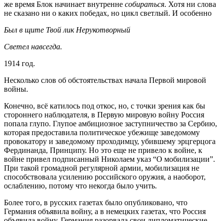
же время Блок начинает внутренне
собираться
. Хотя ни слова
не сказано ни о каких победах, но цикл светлый. И особенно
Был в щите Твой лик Нерукотворный
Светел навсегда.
1914 год.
Несколько слов об обстоятельствах начала Первой мировой
войны.
Конечно, всё катилось под откос, но, с точки зрения как бы
стороннего наблюдателя, в Первую мировую войну Россия
попала глупо. Глупое амбициозное заступничество за Сербию,
которая предоставила политическое убежище заведомому
провокатору и заведомому проходимцу, убившему эрцгерцога
Фердинанда, Принципу. Но это еще не привело к войне, к
войне привел подписанный Николаем указ “О мобилизации”.
При такой громадной регулярной армии, мобилизация не
способствовала усилению российского оружия, а наоборот,
ослаблению, потому что некогда было учить.
Более того, в русских газетах было опубликовано, что
Германия объявила войну, а в немецких газетах, что Россия
объявила войну. Германия разорвала свои дипломатические