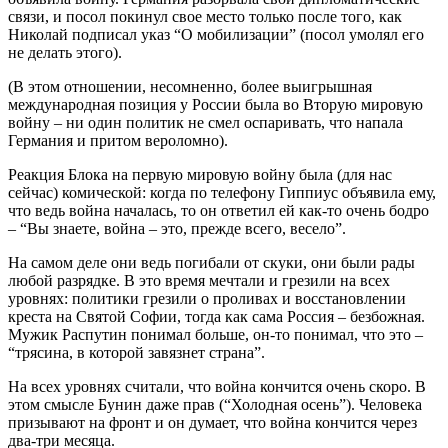
связи, и посол покинул свое место только после того, как
Николай подписал указ “О мобилизации” (посол умолял его
не делать этого).
(В этом отношении, несомненно, более выигрышная
международная позиция у России была во Вторую мировую
войну – ни один политик не смел оспаривать, что напала
Германия и притом вероломно).
Реакция Блока на первую мировую войну была (для нас
сейчас) комической: когда по телефону Гиппиус объявила ему,
что ведь война началась, то он ответил ей как-то очень бодро
– “Вы знаете, война – это, прежде всего, весело”.
На самом деле они ведь погибали от скуки, они были рады
любой разрядке. В это время мечтали и грезили на всех
уровнях: политики грезили о проливах и восстановлении
креста на Святой Софии, тогда как сама Россия – безбожная.
Мужик Распутин понимал больше, он-то понимал, что это –
“трясина, в которой завязнет страна”.
На всех уровнях считали, что война кончится очень скоро. В
этом смысле Бунин даже прав (“Холодная осень”). Человека
призывают на фронт и он думает, что война кончится через
два-три месяца.