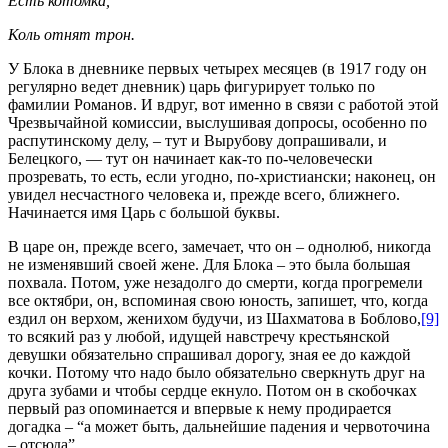
Есть котомка,
Коль отнят трон.
У Блока в дневнике первых четырех месяцев (в 1917 году он
регулярно ведет дневник) царь фигурирует только по
фамилии Романов. И вдруг, вот именно в связи с работой этой
Чрезвычайной комиссии, выслушивая допросы, особенно по
распутинскому делу, – тут и Вырубову допрашивали, и
Белецкого, — тут он начинает как‑то по‑человечески
прозревать, то есть, если угодно, по‑христиански; наконец, он
увидел несчастного человека и, прежде всего, ближнего.
Начинается имя Царь с большой буквы.
В царе он, прежде всего, замечает, что он – однолюб, никогда
не изменявший своей жене. Для Блока – это была большая
похвала. Потом, уже незадолго до смерти, когда прогремели
все октябри, он, вспоминая свою юность, запишет, что, когда
ездил он верхом, женихом будучи, из Шахматова в Боблово,
[9]
то всякий раз у любой, идущей навстречу крестьянской
девушки обязательно спрашивал дорогу, зная ее до каждой
кочки. Потому что надо было обязательно сверкнуть друг на
друга зубами и чтобы сердце екнуло. Потом он в скобочках
первый раз опоминается и впервые к нему продирается
догадка – “а может быть, дальнейшие падения и червоточина
– отсюда”.