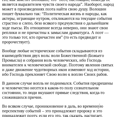
является выразителем чувств своего народа”. Наоборот, народ
может в произведениях поэта найти свою душу. Волошин
пишет буквально так: “Политическая жизнь и народы, как
актеры, играющие нутром, откликаются на текущие события
страстно и слепо, безо всякого предчувствия о дальнейшем
ходе пьесы. Их отношение всегда неверно, они знают свои
реплики и не причастны к замыслам драматурга. А поэт —
это только тот, кто причастен им” (то есть предвидит и
пророчествует).
Вообще любые исторические события складываются из
взаимодействия двух воль: воли Божественной (Божьего
Промысла) и собрания воль человеческих, ибо Господь
внимателен к человеческой свободе. Поэтому явления святых
и даже движение чудотворных икон изменяют ход истории,
ибо Господь преклоняет Свою волю к воплю Своих рабов.
В данном случае вопль не поднимался. События предрешены
и человечество несется в каком-то полу сознательном
состоянии, то люди вкушают прямые следствия, когда-то
сложившихся причин.
Во всяком случае, проникновение в даль, во временну́ю
перспективу событий – это принадлежит пророку и это
принадлежит поэту, если его это, так сказать, настигает.