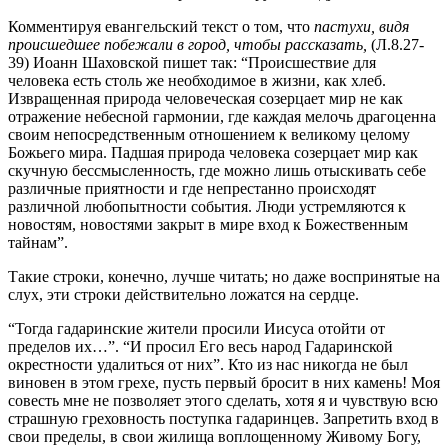
Комментируя евангельский текст о том, что
пастухи, видя
происшедшее побежали в город, чтобы рассказать,
(Л.8.27-
39) Иоанн Шаховской пишет так: “Происшествие для
человека есть столь же необходимое в жизни, как хлеб.
Извращенная природа человеческая созерцает мир не как
отражение небесной гармонии, где каждая мелочь драгоценна
своим непосредственным отношением к великому целому
Божьего мира. Падшая природа человека созерцает мир как
скучную бессмысленность, где можно лишь отыскивать себе
различные приятности и где непрестанно происходят
различной любопытности события. Люди устремляются к
новостям, новостями закрыт в мире вход к Божественным
тайнам”.
Такие строки, конечно, лучше читать; но даже воспринятые на
слух, эти строки действительно ложатся на сердце.
“Тогда гадаринские жители просили Иисуса отойти от
пределов их…”. “И просил Его весь народ Гадаринской
окрестности удалиться от них”. Кто из нас никогда не был
виновен в этом грехе, пусть первый бросит в них камень! Моя
совесть мне не позволяет этого сделать, хотя я и чувствую всю
страшную греховность поступка гадаринцев. Запретить вход в
свои пределы, в свои жилища воплощенному Живому Богу,