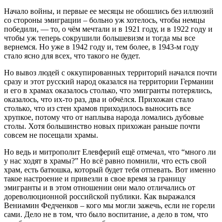
Начало войны, и первые ее месяцы не обошлись без иллюзий
со стороны эмиграции – больно уж хотелось, чтобы немцы
победили, — то, о чём мечтали и в 1921 году, и в 1922 году и
чтобы уж теперь сокрушили большевизм и тогда мы все
вернемся. Но уже в 1942 году и, тем более, в 1943‑м году
стало ясно для всех, что такого не будет.
Но вывоз людей с оккупированных территорий начался почти
сразу и этот русский народ оказался на территории Германии
и его в храмах оказалось столько, что эмигранты потерялись,
оказалось, что их-то раз, два и обчёлся. Прихожан стало
столько, что из стен храмов приходилось выносить все
хрупкое, потому что от наплыва народа ломались дубовые
столы. Хотя большинство новых прихожан раньше почти
совсем не посещали храмы.
Но ведь и митрополит Елевферий ещё отмечал, что “много ли
у нас ходят в храмы?” Но всё равно помнили, что есть свой
храм, есть батюшка, который будет тебя отпевать. Вот именно
такое настроение и привезли в свое время за границу
эмигранты и в этом отношении они мало отличались от
дореволюционной российской публики. Как выражался
Вениамин Федченков – кого мы могли зажечь, если не горели
сами. Дело не в том, что было воспитание, а дело в том, что