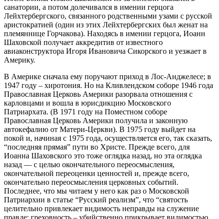
санатории, а потом долечивался в имении герцога
Лейхтербергского, связанного родственными узами с русской
аристократией (один из этих Лейхтербергских был женат на
племяннице Горчакова). Находясь в имении герцога, Иоанн
Шаховской получает аккредитив от известного
авиаконструктора Игоря Ивановича Сикорского и уезжает в
Америку.
В Америке сначала ему поручают приход в Лос-Анджелесе; в
1947 году – хиротония. Но на Кливлендском соборе 1946 года
Православная Церковь Америки разорвала отношения с
карловцами и вошла в юрисдикцию Московского
Патриархата. (В 1971 году на Поместном соборе
Православная Церковь Америки получила и законную
автокефалию от Матери‑Церкви). В 1975 году выйдет на
покой и, начиная с 1975 года, осуществляется его, так сказать,
“последняя прямая” пути во Христе. Прежде всего, для
Иоанна Шаховского это тоже оглядка назад, но эта оглядка
назад — с целью окончательного переосмысления,
окончательной переоценки ценностей и, прежде всего,
окончательно переосмысления церковных событий.
Последнее, что мы читаем у него как раз о Московской
Патриархии в статье “Русский реализм”, что “святость
целительно привлекает видимость неправды на служение
правде; греховность – убийственно прикрывает видимостью