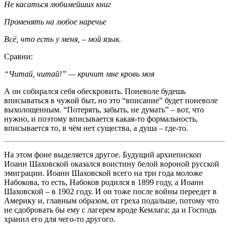
Не касаться любимейших книг
Променять на любое наречье
Всё, что есть у меня, – мой язык.
Сравни:
“Читай, читай!” — кричит мне кровь моя
А он собирался себя обескровить. Поневоле будешь
вписываться в чужой быт, но это “вписание” будет поневоле
выхолощенным. “Потерять, забыть, не думать” – вот, что
нужно, и поэтому вписывается какая-то формальность,
вписывается то, в чём нет существа, а душа – где-то.
На этом фоне выделяется другое. Будущий архиепископ
Иоанн Шаховской оказался воистину белой вороной русской
эмиграции. Иоанн Шаховской всего на три года моложе
Набокова, то есть, Набоков родился в 1899 году, а Иоанн
Шаховской – в 1902 году. И он тоже после войны переедет в
Америку и, главным образом, от греха подальше, потому что
не сдобровать бы ему с лагерем вроде Кемлага; да и Господь
хранил его для чего-то другого.