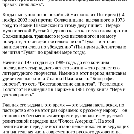
правды свою ложь”.
Когда выступил ныне покойный митрополит Питирим († 4
ноября 2003 год) против Солженицына, высланного в 1973
году, то Иоанн Шаховской по этому делу пишет: “Иерарх
мученической Русской Церкви сказал какие-то слова против
Солженицына, травимого и уже высланного; я не могу
поверить, что он действительно читал “Гулаг” и что он
написал эти слова по убеждению” (Питирим действительно
не читал “Гулаг” по крайней мере тогда).
Начиная с 1975 года и до 1989 года, до его кончины
последние четырнадцать лет его жизни – это расцвет его
литературного творчества. Именно в этот период написаны
удивительные книги Иоанна Шаховского: “Биография
юности”, то есть “Восстановление единства”, “Революция
Толстого” и вышедшая в Париже в 1981 году книга “Вера и
достоверность”.
Главная его задача в это время — это задача пастырская, но
пастырство его на этот раз обращено к русскому народу – он
становится бессменным автором и руководителем русской
религиозной передачи для “Голоса Америки”. На этой
религиозной передаче воспитано целое поколение верующих
и значительная часть современного русского духовенства.