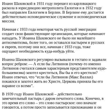
Иоанн Шаховской в 1931 году перешел из карловацкого
раскола в юрисдикцию митрополита Евлогия и в 1932 году
был направлен Евлогием в Берлин. В Берлине ему достается
действительно исповедническое служение и исповедническая
миссия.
Начиная с 1933 года некоторая часть русской эмиграции
создает свои фашиствующие организации, которые начинают
нападать. У Иоанна Шаховского не было ни малейшего
антисемитизма, более того, он оставался пастырем и русских
и евреев, поэтому они все, начиная с 1933 года, тоже
ощущают необходимость куда-нибудь уйти.
Иоанна Шаховского регулярно вызывали в гестапо и задавали
вопрос ребром: — А если бы Литвинов (почему-то именно
Литвинов считался самым характерным представителем иудо-
большевизма) захотел креститься, Вы бы и его крестили?
Иоанн отвечал, что “если бы Литвинов (Макс Валлах)
покаялся и захотел жить во Христе, Церковь приняла бы его
наравне со всеми”.
В 1939 году Иоанн Шаховской – действительно
замечательный пастырь с даром печатного слова. Конечно, в
это время его слово – это слово пастырское: оно вначале
говорится, а потом просто записывается прихожанами и он