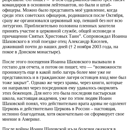
командиров в основном лейтенантов, но были и штаб-
офицеры. Можно было представить моё удивление, когда
среди этих советских офицеров, родившихся после Октября,
сразу же организовался церковный хор, певший без нот всю
литургию. Приблизительно половина пленных захотели
принять участие в церковной службе, общей исповеди и
причащении Святых Христовых Таин”. Сопровождал Иоанна
Шаховского в этой поездке отец Александр Киселев,
доживший почти до наших дней († 2 ноября 2003 года, на
покое в Донском монастыре).
После этого посещения Иоанна Шаховского вызывали в
гестапо для отчета, и потом он пишет, что — “возможности
проникнуть еще в какой либо лагерь более мне уже не
представилось и в гражданские лагеря остовцев вход мне был
тоже закрыт”. Однако же через храмы, через книги, которые
он направлял через посредников ему удавалось окормлять
этих беженцев. Для него это была последняя пастырская
школа, настоящая академия, уже по этим людям Иоанн
Шаховской понял, что действительно врата адовы не одолеют
Церковь и действительно Церковь в России – настоящая,
истинно благодатная, хотя окончательно он сформирует свое
мнение в Америке.
После войны Иоанн Шаховской из-за болезни оказался в