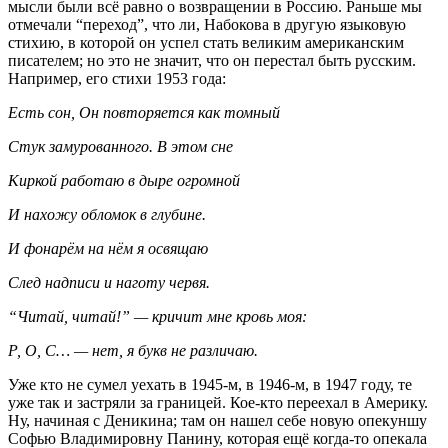
мысли были всё равно о возвращении в Россию. Раньше мы
отмечали “переход”, что ли, Набокова в другую языковую
стихию, в которой он успел стать великим американским
писателем; но это не значит, что он перестал быть русским.
Например, его стихи 1953 года:
Есть сон, Он повторяется как томный
Стук замурованного. В этом сне
Киркой работаю в дыре огромной
И нахожу обломок в глубине.
И фонарём на нём я освящаю
След надписи и наготу червя.
“Читай, читай!” — кричит мне кровь моя:
Р, О, С… — нет, я букв не различаю.
Уже кто не сумел уехать в 1945-м, в 1946-м, в 1947 году, те
уже так и застряли за границей. Кое-кто переехал в Америку.
Ну, начиная с Деникина; там он нашел себе новую опекуншу
Софью Владимировну Панину, которая ещё когда-то опекала