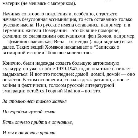
материк (не мешаясь с материком).
Начиная со второго поколения и, особенно, с третьего
началась безусловная ассимиляция, то есть оставались только
русские имена. Но русские имена оставались, например, и в
Германии: жители Померании – это бывшие поморяне;
фамилии со славянскими окончаниями: фон Бюлов, например,
— фамилия славянская; Вена – от венды (люди водные) и так
далее. Таких вещей Хомяков накапывает в “Записках о
всемирной истории” большое количество.
Конечно, были надежды создать большую автономную
культуру, но уже к войне 1939-1945 годов она тоже начинает
выдыхаться. И вот это последнее: домой, домой, домой — оно
остаётся. В этом отношении, сначала декларативно, а после
войны и фактически, голосом русской литературной
эмиграции остаётся Георгий Ивáнов – вот это.
За столько лет такого маянья
По городам чужой земли
Есть отчего придти в отчаянье,
И мы в отчаянье пришли.