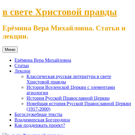
Перейти
в свете Христовой правды
к
содержимому
Ерёмина Вера Михайловна. Статьи и
лекции.
Меню
Ерёмина Вера Михайловна
Статьи
Лекции
Классическая русская литература в свете
Христовой правды
История Вселенской Церкви с элементами
агиологии
История Русской Православной Церкви
Новейшая история Русской Православной Церкви
(1917-2000)
Богослужебные тексты
Владимирская Богородица
Как поддержать проект?