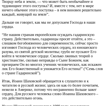
Творцу неба и земли, — что может быть необычайнее и
чудовищнее этого поступка? И, вместе с тем, нет в мире
ничего обычнее этого поступка – в нем виновен решительно
каждый, живущий на земле”.
Дальше он говорит, как мы не допускаем Господа в наши
сердца.
“Не нашим странам европейским осуждать гадаринскую
страну. Действительно, гадаринцы просят отойти, а это –
слишком богобоязненно для современности, сейчас просто
изгоняют Господа из человеческих сердец, из юношеского
разума, из святой детской молитвы; грубо не пускают Его
войти в человеческое сердце. Сколько лживых теорий о
христианстве, сколько неправды о Сыне Божием, как
презираем Он во многих учениях человеческих, как искажен
лик Его божественный и унижается Его истина!” (“Семь слов
о стране Гадаринской”).
Итак, Иоанн Шаховской обращается к слушателю и к
читателю в русской жизни; здесь он как-то более почитаем,
нежели в Америке, потому что несравненно больше зажег
сердец. Для русского человека слово Иоанна Шаховского –
это действительно огонь.