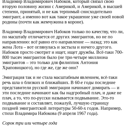
Владимир Владимирович Набоков, который связал свою
вторую половину жизни с Америкой, и Америкой, в высшей
степени, принятый, и не как терпимый снисходительно
эмигрант, а именно вот как такое украшение уже своей новой
родины (почти как жемчужина в короне).
Владимир Владимирович Набоков только по качеству, что ли,
по масштабу отличается от других эмигрантов, но не по
направлению: всё равно его направление — назад; это как
жена Лота – вот оглянулась и застыла и ничего другого.
Набоков просто смотрит и ищет, ищет дружбы. Всё-таки 700-
800 тысяч эмигрантов было (не три-четыре миллиона
эмигрантов – это только для филиппик Антония
Храповицкого), но где же, где же они?
Эмиграция так и не стала масштабным явлением, всё-таки
речь шла о близких и ближайших. В 60‑е годы последние
представители русской эмиграции начинают домирать — и
эти последние начинают как бы надгробный плач, и даже не
плач, а то, что по‑русски называется подвывание. Это-то
подвывание и составляет, пожалуй, лучшую страницу
поздней эмигрантской литературы 50‑60‑х годов. Например,
стихи Владимира Набокова (9 апреля 1967 года).
Сорок три или четыре года