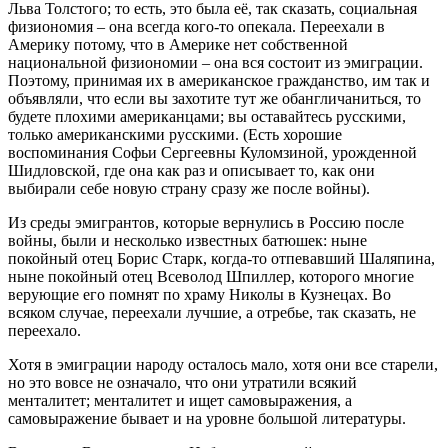
Льва Толстого; то есть, это была её, так сказать, социальная
физиономия – она всегда кого-то опекала. Переехали в
Америку потому, что в Америке нет собственной
национальной физиономии – она вся состоит из эмиграции.
Поэтому, принимая их в американское гражданство, им так и
объявляли, что если вы захотите тут же обангличаниться, то
будете плохими американцами; вы оставайтесь русскими,
только американскими русскими. (Есть хорошие
воспоминания Софьи Сергеевны Куломзиной, урожденной
Шидловской, где она как раз и описывает то, как они
выбирали себе новую страну сразу же после войны).
Из среды эмигрантов, которые вернулись в Россию после
войны, были и несколько известных батюшек: ныне
покойный отец Борис Старк, когда-то отпевавший Шаляпина,
ныне покойный отец Всеволод Шпиллер, которого многие
верующие его помнят по храму Николы в Кузнецах. Во
всяком случае, переехали лучшие, а отребье, так сказать, не
переехало.
Хотя в эмиграции народу осталось мало, хотя они все старели,
но это вовсе не означало, что они утратили всякий
менталитет; менталитет и ищет самовыражения, а
самовыражение бывает и на уровне большой литературы.