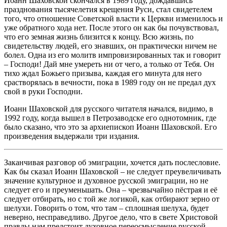
Иоанн Шаховской скончался в 1989 году, дождавшись
празднования тысячелетия крещения Руси, стал свидетелем
того, что отношение Советской власти к Церкви изменилось и
уже обратного хода нет. После этого он как бы почувствовал,
что его земная жизнь близится к концу. Всю жизнь, по
свидетельству людей, его знавших, он практически ничем не
болел. Одна из его молитв импровизированных так и говорит
– Господи! Дай мне умереть ни от чего, а только от Тебя. Он
тихо ждал Божьего призыва, каждая его минута для него
срастворялась в вечности, пока в 1989 году он не предал дух
свой в руки Господни.
Иоанн Шаховской для русского читателя начался, видимо, в
1992 году, когда вышел в Петрозаводске его однотомник, где
было сказано, что это за архиепископ Иоанн Шаховской. Его
произведения выдержали три издания.
Заканчивая разговор об эмиграции, хочется дать послесловие.
Как бы сказал Иоанн Шаховской – не следует преувеличивать
значение культурное и духовное русской эмиграции, но не
следует его и преуменьшать. Она – чрезвычайно пёстрая и её
следует отбирать, но с той же логикой, как отбирают зерно от
шелухи. Говорить о том, что там – сплошная шелуха, будет
неверно, несправедливо. Другое дело, что в свете Христовой
правды нам предстоит духовное переосмысление русской