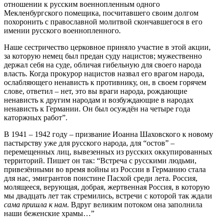
отношении к русским военнопленным одного
Мекленбургского помещика, посчитавшего своим долгом
похоронить с православной молитвой скончавшегося в его
имении русского военнопленного.
Наше сестричество церковное приняло участие в этой акции,
за которую немец был предан суду нацистов; мужественно
держал себя на суде, обличая гибельную для своего народа
власть. Когда прокурор нацистов назвал его врагом народа,
ослабляющего ненависть к противнику, он, в своем горячем
слове, ответил – нет, это вы враги народа, рождающие
ненависть к другим народам и возбуждающие в народах
ненависть к Германии. Он был осуждён на четыре года
каторжных работ”.
В 1941 – 1942 году – призвание Иоанна Шаховского к новому
пастырству уже для русского народа, для “остов” –
перемещенных лиц, вывезенных из русских оккупированных
территорий. Пишет он так: “Встреча с русскими людьми,
привезёнными во время войны из России в Германию стала
для нас, эмигрантов поистине Пасхой среди лета. Россия,
молящееся, верующая, добрая, жертвенная Россия, в которую
мы двадцать лет так стремились, встречи с которой так ждали
сама пришла к нам
. Вдруг великим потоком она заполнила
наши беженские храмы…”