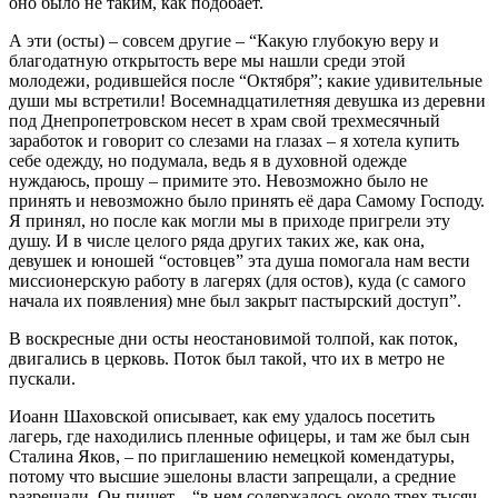
оно было не таким, как подобает.
А эти (осты) – совсем другие – “Какую глубокую веру и
благодатную открытость вере мы нашли среди этой
молодежи, родившейся после “Октября”; какие удивительные
души мы встретили! Восемнадцатилетняя девушка из деревни
под Днепропетровском несет в храм свой трехмесячный
заработок и говорит со слезами на глазах – я хотела купить
себе одежду, но подумала, ведь я в духовной одежде
нуждаюсь, прошу – примите это. Невозможно было не
принять и невозможно было принять её дара Самому Господу.
Я принял, но после как могли мы в приходе пригрели эту
душу. И в числе целого ряда других таких же, как она,
девушек и юношей “остовцев” эта душа помогала нам вести
миссионерскую работу в лагерях (для остов), куда (с самого
начала их появления) мне был закрыт пастырский доступ”.
В воскресные дни осты неостановимой толпой, как поток,
двигались в церковь. Поток был такой, что их в метро не
пускали.
Иоанн Шаховской описывает, как ему удалось посетить
лагерь, где находились пленные офицеры, и там же был сын
Сталина Яков, – по приглашению немецкой комендатуры,
потому что высшие эшелоны власти запрещали, а средние
разрешали. Он пишет – “в нем содержалось около трех тысяч