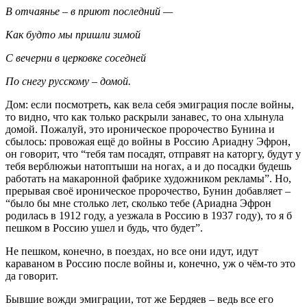
В отчаянье – в приют последний —
Как будто мы пришли зимой
С вечерни в церковке соседней
По снегу русскому – домой.
Дом: если посмотреть, как вела себя эмиграция после войны,
то видно, что как только раскрыли занавес, то она хлынула
домой. Пожалуй, это ироническое пророчество Бунина и
сбылось: провожая ещё до войны в Россию Ариадну Эфрон,
он говорит, что “тебя там посадят, отправят на каторгу, будут у
тебя верблюжьи натоптыши на ногах, а и до посадки будешь
работать на макаронной фабрике художником рекламы”. Но,
прерывая своё ироническое пророчество, Бунин добавляет –
“было бы мне столько лет, сколько тебе (Ариадна Эфрон
родилась в 1912 году, а уезжала в Россию в 1937 году), то я б
пешком в Россию ушел и будь, что будет”.
Не пешком, конечно, в поездах, но все они идут, идут
караваном в Россию после войны и, конечно, уж о чём-то это
да говорит.
Бывшие вожди эмиграции, тот же Бердяев – ведь все его