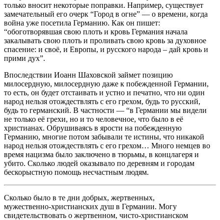
только вносит некоторые поправки. Например, существует
замечательный его очерк “Город в огне” — о времени, когда
война уже посетила Германию. Как он пишет:
“обоготворявшая свою плоть и кровь Германия начала
закалывать свою плоть и проливать свою кровь за духовное
спасение: и своё, и Европы, и русского народа – дай кровь и
прими дух”.
Впоследствии Иоанн Шаховской займет позицию
милосердную, милосердную даже к побежденной Германии,
то есть, он будет отстаивать и устно и печатно, что ни один
народ нельзя отождествлять с его грехом, будь то русский,
будь то германский. В частности — “в Германии мы видели
не только её грехи, но и то человечное, что было в её
христианах. Обрушиваясь в ярости на побежденную
Германию, многие потом забывали те истины, что никакой
народ нельзя отождествлять с его грехом… Много немцев во
время нацизма было заключено в тюрьмы, в концлагеря и
убито. Сколько людей оказывало по деревням и городам
бескорыстную помощь несчастным людям.
Сколько было в те дни добрых, жертвенных,
мужественно‑христианских душ в Германии. Могу
свидетельствовать о жертвенном, чисто‑христианском